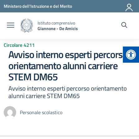
Vai ai contenuti
Vai al menu di navigazione
Vai al footer
Ministero dell'Istruzione e del Merito
Istituto comprensivo
Giannone - De Amicis
Circolare 4211
Apr
Avviso interno esperti percorso
orientamento alunni carriere
STEM DM65
Avviso interno esperti percorso orientamento
alunni carriere STEM DM65
Personale scolastico