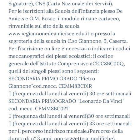
Signature), CNS (Carta Nazionale dei Servizi).
Per le iscrizioni alla Scuola dell’Infanzia plesso De
Amicis e G.M. Bosco, il modulo rimane cartaceo,
rinvenibile sul sito della scuola
www.icgiannonedeamicisce.edu.it o presso la
segreteria della scuola in C.so Giannone, 5, Caserta.
Per l’iscrizione on line è necessario indicare i codici
meccanografici dei plessi scolastici: il codice
generale dell’Istituto Comprensivo èCEIC8BC00Q,
quelli dei singoli plessi sono i seguenti:
SECONDARIA PRIMO GRADO “Pietro
Giannone”cod.mecc. CEMM8BC01R
 (frequenza dal lunedì al venerdì) 30 ore settimanali
SECONDARIA PRIMOGRADO “Leonardo Da Vinci”
cod. mecc. CEMM8BC02T
 (frequenza dal lunedì al venerdì)30 ore settimanali
 (frequenza dal lunedì al venerdì) 33 ore settimanali
per il percorso indirizzo musicale.(Percorso della
durata di n° 3 anni, non soggetto a modifiche).