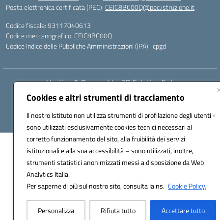
Posta elettronica certificata (PEC):
CEIC8BC00Q@pec.istruzione.it
Codice fiscale: 93117040613
Codice meccanografico:
CEIC8BC00Q
Codice Indice delle Pubbliche Amministrazioni (IPA): icpgd
Hosting & Powered by 3D Solution S.r.l.
Concept & Design by Designers Italia
Cookies e altri strumenti di tracciamento
Il nostro Istituto non utilizza strumenti di profilazione degli utenti -
sono utilizzati esclusivamente cookies tecnici necessari al
corretto funzionamento del sito, alla fruibilità dei servizi
istituzionali e alla sua accessibilità – sono utilizzati, inoltre,
strumenti statistici anonimizzati messi a disposizione da Web
Analytics Italia.
Per saperne di più sul nostro sito, consulta la ns.
Cookie Policy.
Personalizza
Rifiuta tutto
Accettare tutto