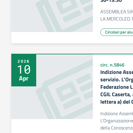
ASSEMBLEA.SIN
LA.MERCOLED.15
Circolari per al
2026
10
circ. n.5846
Indizione Asse
Apr
servizio. L’O
Federazione L
CGIL Caserta, 
lettera a) del
Indizione Assembl
L’Organizzazione
della Conoscenza 