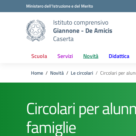
Vai ai contenuti
Vai al menu di navigazione
Vai al footer
Ministero dell'Istruzione e del Merito
Istituto comprensivo
Giannone - De Amicis
Caserta
Scuola
Servizi
Novità
Didattica
Home
Novità
Le circolari
Circolari per alun
Circolari per alunn
famiglie