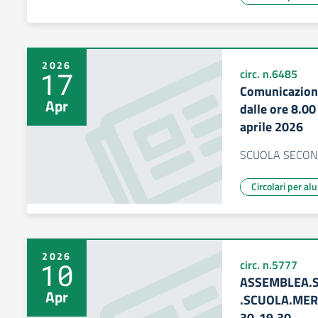
2026
17
circ. n.6485
Comunicazione
Apr
dalle ore 8.00
aprile 2026
SCUOLA SECON
Circolari per al
2026
10
circ. n.5777
ASSEMBLEA.S
Apr
.SCUOLA.MERC
30-19.30