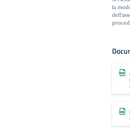
la modu
dell’as
proced
Docu