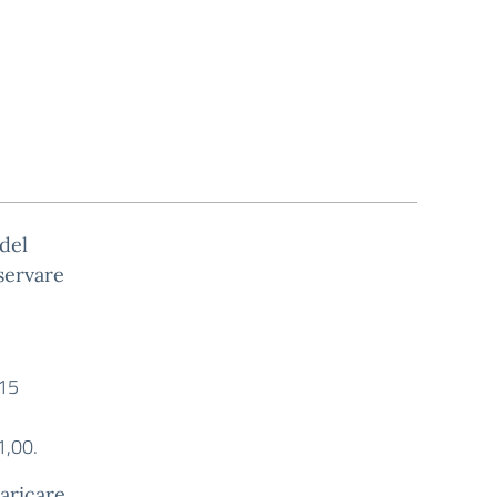
 del
servare
,15
5
1,00.
caricare