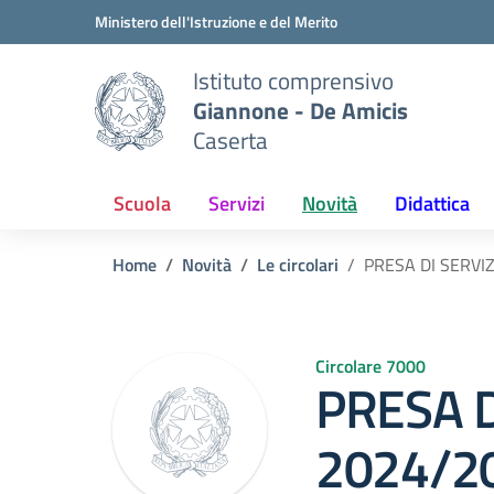
Vai ai contenuti
Vai al menu di navigazione
Vai al footer
Ministero dell'Istruzione e del Merito
Istituto comprensivo
Giannone - De Amicis
Caserta
Scuola
Servizi
Novità
Didattica
Home
Novità
Le circolari
PRESA DI SERVIZ
Circolare 7000
PRESA D
2024/2