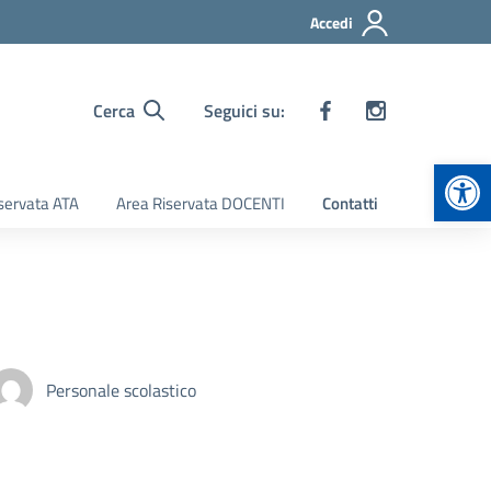
Accedi
Cerca
Seguici su:
Apr
servata ATA
Area Riservata DOCENTI
Contatti
Personale scolastico