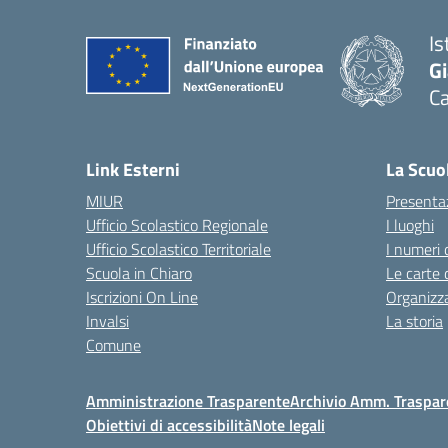
Is
G
C
— 
Link Esterni
La Scuo
MIUR
Presenta
Ufficio Scolastico Regionale
I luoghi
Ufficio Scolastico Territoriale
I numeri 
Scuola in Chiaro
Le carte 
Iscrizioni On Line
Organizz
Invalsi
La storia
Comune
Amministrazione Trasparente
Archivio Amm. Traspar
Obiettivi di accessibilità
Note legali