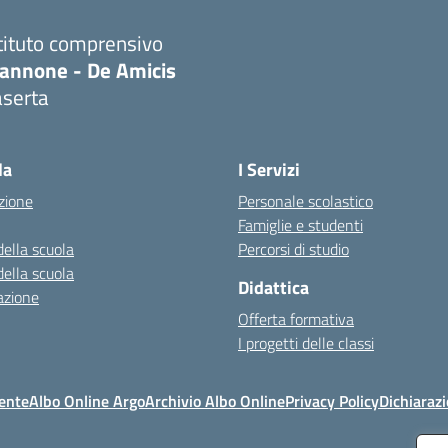
tituto comprensivo
iannone - De Amicis
aserta
Visita la pagina iniziale della scuola
la
I Servizi
zione
Personale scolastico
Famiglie e studenti
della scuola
Percorsi di studio
della scuola
Didattica
azione
Offerta formativa
I progetti delle classi
ente
Albo Online Argo
Archivio Albo Online
Privacy Policy
Dichiarazi