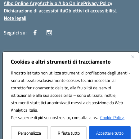
Albo Online Argo
Archivio Albo Online
Privacy Policy
Dichiarazione di accessibilità
Obiettivi di accessibilità
Note legali
Seguici su:
Indirizzo:
CORSO GIANNONE, 98 81100 CASERTA CE
Centralino:
Cookies e altri strumenti di tracciamento
0823 742191
Email:
CEIC8BC00Q@istruzione.it
Posta elettronica certificata (PEC):
CEIC8BC00Q@pec.istruzione.it
Il nostro Istituto non utilizza strumenti di profilazione degli utenti -
Codice fiscale: 93117040613
sono utilizzati esclusivamente cookies tecnici necessari al
Codice meccanografico:
CEIC8BC00Q
corretto funzionamento del sito, alla fruibilità dei servizi
Codice Indice delle Pubbliche Amministrazioni (IPA): icpgd
istituzionali e alla sua accessibilità – sono utilizzati, inoltre,
strumenti statistici anonimizzati messi a disposizione da Web
Analytics Italia.
Hosting & Powered by 3D Solution S.r.l.
Per saperne di più sul nostro sito, consulta la ns.
Cookie Policy.
Concept & Design by Designers Italia
Personalizza
Rifiuta tutto
Accettare tutto