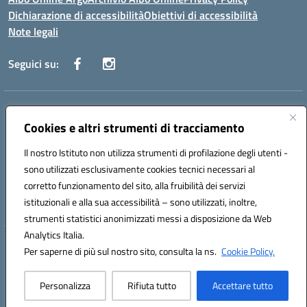
Dichiarazione di accessibilità
Obiettivi di accessibilità
Note legali
Seguici su:
Indirizzo:
CORSO GIANNONE, 98 81100 CASERTA CE
Centralino:
Cookies e altri strumenti di tracciamento
0823 742191
Email:
CEIC8BC00Q@istruzione.it
Posta elettronica certificata (PEC):
CEIC8BC00Q@pec.istruzione.it
Il nostro Istituto non utilizza strumenti di profilazione degli utenti -
Codice fiscale: 93117040613
sono utilizzati esclusivamente cookies tecnici necessari al
Codice meccanografico:
CEIC8BC00Q
corretto funzionamento del sito, alla fruibilità dei servizi
Codice Indice delle Pubbliche Amministrazioni (IPA): icpgd
istituzionali e alla sua accessibilità – sono utilizzati, inoltre,
strumenti statistici anonimizzati messi a disposizione da Web
Analytics Italia.
Hosting & Powered by 3D Solution S.r.l.
Per saperne di più sul nostro sito, consulta la ns.
Cookie Policy.
Concept & Design by Designers Italia
Personalizza
Rifiuta tutto
Accettare tutto