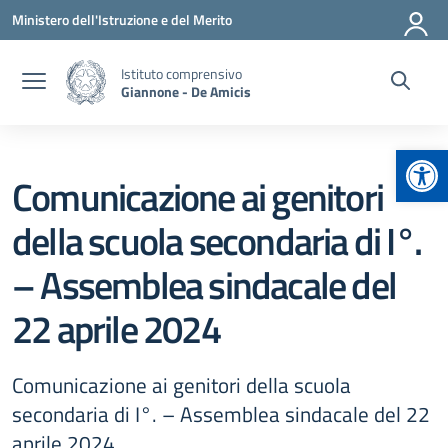
Vai ai contenuti
Vai al menu di navigazione
Vai al footer
Ministero dell'Istruzione e del Merito
Istituto comprensivo
Giannone - De Amicis
Apr
Comunicazione ai genitori
della scuola secondaria di I°.
– Assemblea sindacale del
22 aprile 2024
Comunicazione ai genitori della scuola
secondaria di I°. – Assemblea sindacale del 22
aprile 2024