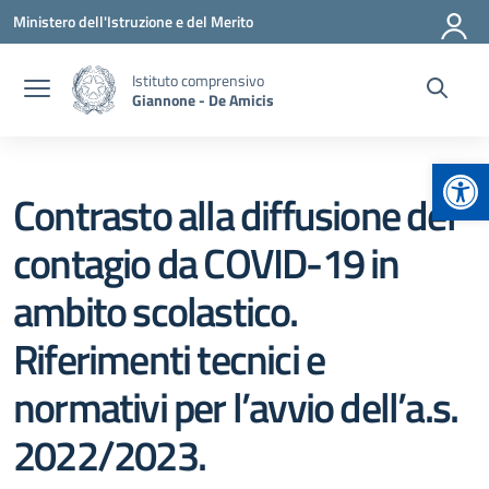
Vai ai contenuti
Vai al menu di navigazione
Vai al footer
Ministero dell'Istruzione e del Merito
Istituto comprensivo
Giannone - De Amicis
Apr
Contrasto alla diffusione del
contagio da COVID-19 in
ambito scolastico.
Riferimenti tecnici e
normativi per l’avvio dell’a.s.
2022/2023.