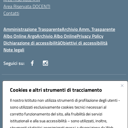
Area Riservata DOCENTI
Contatti
Amministrazione Trasparente
Archivio Amm. Trasparente
Albo Online Argo
Archivio Albo Online
Privacy Policy
Dichiarazione di accessibilità
Obiettivi di accessibilità
Note legali
Seguici su:
Indirizzo:
CORSO GIANNONE, 98 81100 CASERTA CE
Centralino:
Cookies e altri strumenti di tracciamento
0823 742191
Email:
CEIC8BC00Q@istruzione.it
Posta elettronica certificata (PEC):
CEIC8BC00Q@pec.istruzione.it
Il nostro Istituto non utilizza strumenti di profilazione degli utenti -
Codice fiscale: 93117040613
sono utilizzati esclusivamente cookies tecnici necessari al
Codice meccanografico:
CEIC8BC00Q
corretto funzionamento del sito, alla fruibilità dei servizi
Codice Indice delle Pubbliche Amministrazioni (IPA): icpgd
istituzionali e alla sua accessibilità – sono utilizzati, inoltre,
strumenti statistici anonimizzati messi a disposizione da Web