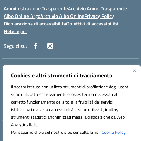
Amministrazione Trasparente
Archivio Amm. Trasparente
Albo Online Argo
Archivio Albo Online
Privacy Policy
Dichiarazione di accessibilità
Obiettivi di accessibilità
Note legali
Seguici su:
Indirizzo:
CORSO GIANNONE, 98 81100 CASERTA CE
Centralino:
Cookies e altri strumenti di tracciamento
0823 742191
Email:
CEIC8BC00Q@istruzione.it
Posta elettronica certificata (PEC):
CEIC8BC00Q@pec.istruzione.it
Il nostro Istituto non utilizza strumenti di profilazione degli utenti -
Codice fiscale: 93117040613
sono utilizzati esclusivamente cookies tecnici necessari al
Codice meccanografico:
CEIC8BC00Q
corretto funzionamento del sito, alla fruibilità dei servizi
Codice Indice delle Pubbliche Amministrazioni (IPA): icpgd
istituzionali e alla sua accessibilità – sono utilizzati, inoltre,
strumenti statistici anonimizzati messi a disposizione da Web
Analytics Italia.
Hosting & Powered by 3D Solution S.r.l.
Per saperne di più sul nostro sito, consulta la ns.
Cookie Policy.
Concept & Design by Designers Italia