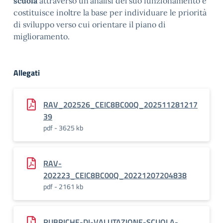
scuola
attraverso un’analisi del suo funzionamento e
costituisce inoltre la base per individuare le priorità
di sviluppo verso cui orientare il piano di
miglioramento.
Allegati
RAV_202526_CEIC8BC00Q_202511281217
39
pdf - 3625 kb
RAV-
202223_CEIC8BC00Q_20221207204838
pdf - 2161 kb
RUBRICHE-DI-VALUTAZIONE-SCUOLA-