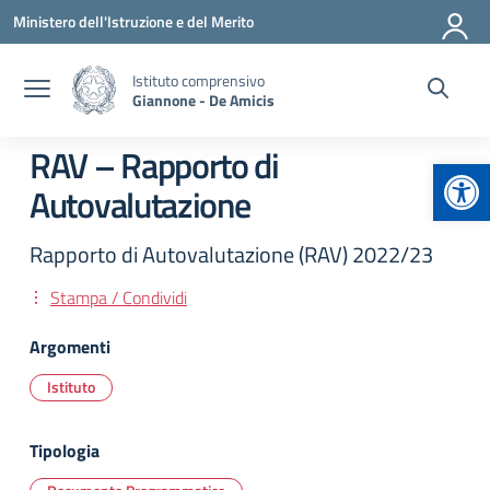
Vai ai contenuti
Vai al menu di navigazione
Vai al footer
Ministero dell'Istruzione e del Merito
Istituto comprensivo
Giannone - De Amicis
RAV – Rapporto di
Apr
Autovalutazione
Rapporto di Autovalutazione (RAV) 2022/23
Stampa / Condividi
Argomenti
Istituto
Tipologia