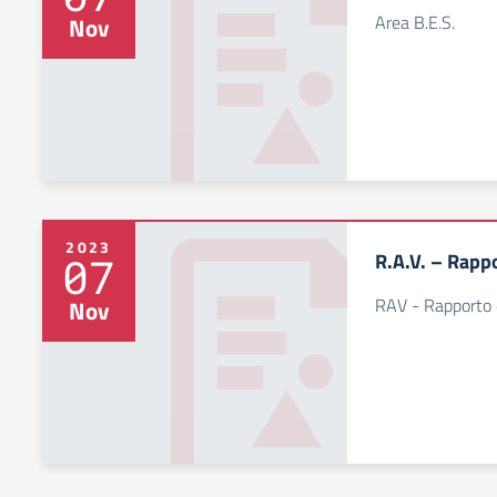
Area B.E.S.
Nov
2023
R.A.V. – Rapp
07
RAV - Rapporto 
Nov