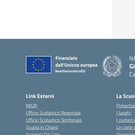
Is
G
C
— 
Link Esterni
La Scuo
MIUR
Presenta
Ufficio Scolastico Regionale
I luoghi
Ufficio Scolastico Territoriale
I numeri 
Scuola in Chiaro
Le carte 
Iscrizioni On Line
Organizz