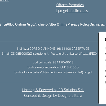
Offerta formativa
I progetti delle classi
ente
Albo Online Argo
Archivio Albo Online
Privacy Policy
Dichiarazi
Indirizzo:
CORSO GIANNONE, 98 81100 CASERTA CE
Email:
CEIC8BC00Q@istruzione.it
Posta elettronica certificata (PEC):
CEIC8
Codice fiscale: 93117040613
Codice meccanografico:
CEIC8BC00Q
Codice Indice delle Pubbliche Amministrazioni (IPA): icpgd
Hosting & Powered by 3D Solution S.r.l.
Concept & Design by Designers Italia