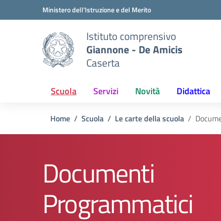
Vai ai contenuti
Vai al menu di navigazione
Vai al footer
Ministero dell'Istruzione e del Merito
Istituto comprensivo
Giannone - De Amicis
Caserta
Scuola
Servizi
Novità
Didattica
Home
Scuola
Le carte della scuola
Docume
Documenti
Programmatici