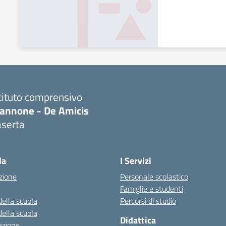
tituto comprensivo
iannone - De Amicis
aserta
Visita la pagina iniziale della scuola
la
I Servizi
zione
Personale scolastico
Famiglie e studenti
della scuola
Percorsi di studio
della scuola
Didattica
azione