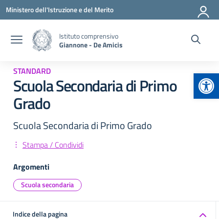
Vai ai contenuti
Vai al menu di navigazione
Vai al footer
Ministero dell'Istruzione e del Merito
Istituto comprensivo
Giannone - De Amicis
STANDARD
Apr
Scuola Secondaria di Primo
Grado
Scuola Secondaria di Primo Grado
Stampa / Condividi
Argomenti
Scuola secondaria
Indice della pagina