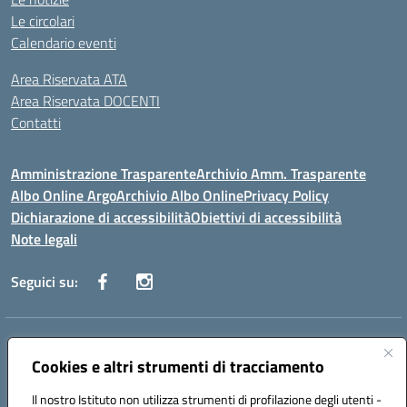
Le circolari
Calendario eventi
Area Riservata ATA
Area Riservata DOCENTI
Contatti
Amministrazione Trasparente
Archivio Amm. Trasparente
Albo Online Argo
Archivio Albo Online
Privacy Policy
Dichiarazione di accessibilità
Obiettivi di accessibilità
Note legali
Seguici su:
Indirizzo:
CORSO GIANNONE, 98 81100 CASERTA CE
Centralino:
Cookies e altri strumenti di tracciamento
0823 742191
Email:
CEIC8BC00Q@istruzione.it
Posta elettronica certificata (PEC):
CEIC8BC00Q@pec.istruzione.it
Il nostro Istituto non utilizza strumenti di profilazione degli utenti -