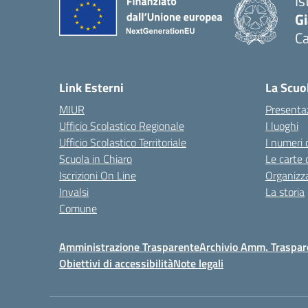
Is
G
C
— 
Link Esterni
La Scuo
MIUR
Presenta
Ufficio Scolastico Regionale
I luoghi
Ufficio Scolastico Territoriale
I numeri 
Scuola in Chiaro
Le carte 
Iscrizioni On Line
Organizz
Invalsi
La storia
Comune
Amministrazione Trasparente
Archivio Amm. Traspar
Obiettivi di accessibilità
Note legali