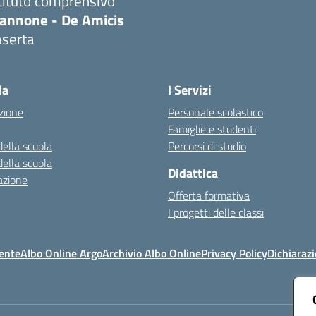
tituto comprensivo
iannone - De Amicis
aserta
Visita la pagina iniziale della scuola
la
I Servizi
zione
Personale scolastico
Famiglie e studenti
della scuola
Percorsi di studio
della scuola
Didattica
azione
Offerta formativa
I progetti delle classi
ente
Albo Online Argo
Archivio Albo Online
Privacy Policy
Dichiarazi