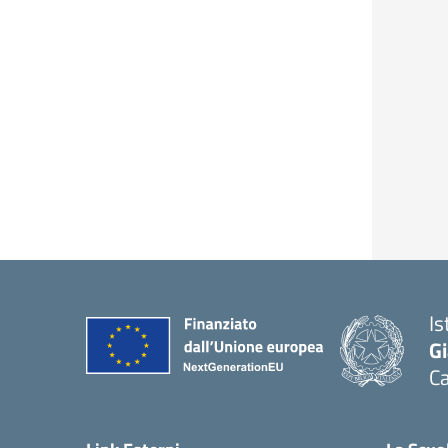
Is
G
C
— 