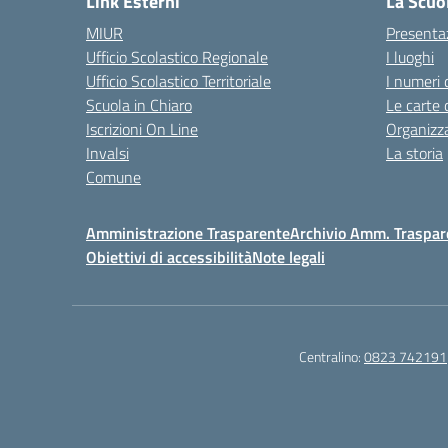
Link Esterni
La Scuo
MIUR
Presenta
Ufficio Scolastico Regionale
I luoghi
Ufficio Scolastico Territoriale
I numeri 
Scuola in Chiaro
Le carte 
Iscrizioni On Line
Organizz
Invalsi
La storia
Comune
Amministrazione Trasparente
Archivio Amm. Traspar
Obiettivi di accessibilità
Note legali
Centralino:
0823 742191