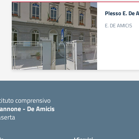
Plesso E. De 
E. DE AMICIS
tituto comprensivo
iannone - De Amicis
aserta
Visita la pagina iniziale della scuola