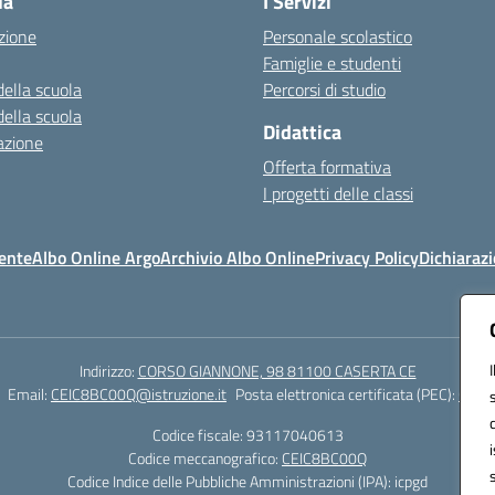
la
I Servizi
zione
Personale scolastico
Famiglie e studenti
della scuola
Percorsi di studio
della scuola
Didattica
azione
Offerta formativa
I progetti delle classi
ente
Albo Online Argo
Archivio Albo Online
Privacy Policy
Dichiarazi
Indirizzo:
CORSO GIANNONE, 98 81100 CASERTA CE
Email:
CEIC8BC00Q@istruzione.it
Posta elettronica certificata (PEC):
CEIC8
Codice fiscale: 93117040613
Codice meccanografico:
CEIC8BC00Q
Codice Indice delle Pubbliche Amministrazioni (IPA): icpgd