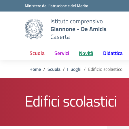
Vai ai contenuti
Vai al menu di navigazione
Vai al footer
Ministero dell'Istruzione e del Merito
Istituto comprensivo
Giannone - De Amicis
Caserta
Scuola
Servizi
Novità
Didattica
Home
Scuola
I luoghi
Edificio scolastico
Edifici scolastici