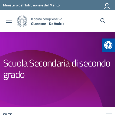
Vai ai contenuti
Vai al menu di navigazione
Vai al footer
Ministero dell'Istruzione e del Merito
Istituto comprensivo
Giannone - De Amicis
Apr
Scuola Secondaria di secondo
grado
FILTRI