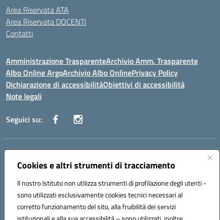
Area Riservata ATA
Area Riservata DOCENTI
Contatti
Amministrazione Trasparente
Archivio Amm. Trasparente
Albo Online Argo
Archivio Albo Online
Privacy Policy
Dichiarazione di accessibilità
Obiettivi di accessibilità
Note legali
Seguici su:
Indirizzo:
CORSO GIANNONE, 98 81100 CASERTA CE
Centralino:
Cookies e altri strumenti di tracciamento
0823 742191
Email:
CEIC8BC00Q@istruzione.it
Posta elettronica certificata (PEC):
CEIC8BC00Q@pec.istruzione.it
Il nostro Istituto non utilizza strumenti di profilazione degli utenti -
Codice fiscale: 93117040613
sono utilizzati esclusivamente cookies tecnici necessari al
Codice meccanografico:
CEIC8BC00Q
corretto funzionamento del sito, alla fruibilità dei servizi
Codice Indice delle Pubbliche Amministrazioni (IPA): icpgd
istituzionali e alla sua accessibilità – sono utilizzati, inoltre,