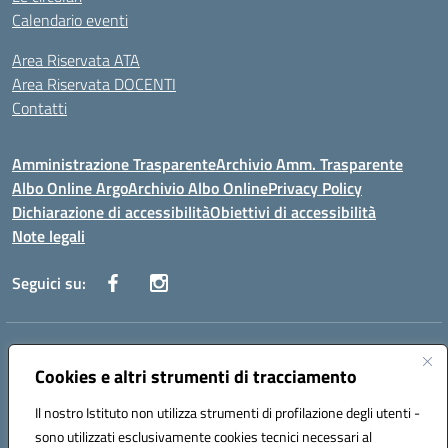
Calendario eventi
Area Riservata ATA
Area Riservata DOCENTI
Contatti
Amministrazione Trasparente
Archivio Amm. Trasparente
Albo Online Argo
Archivio Albo Online
Privacy Policy
Dichiarazione di accessibilità
Obiettivi di accessibilità
Note legali
Seguici su:
Indirizzo:
CORSO GIANNONE, 98 81100 CASERTA CE
Centralino:
Cookies e altri strumenti di tracciamento
0823 742191
Email:
CEIC8BC00Q@istruzione.it
Posta elettronica certificata (PEC):
CEIC8BC00Q@pec.istruzione.it
Il nostro Istituto non utilizza strumenti di profilazione degli utenti -
Codice fiscale: 93117040613
sono utilizzati esclusivamente cookies tecnici necessari al