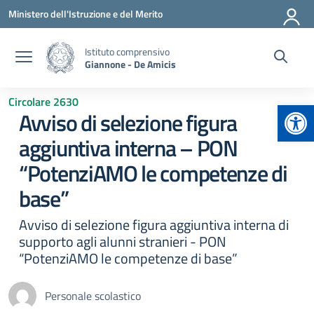
Vai ai contenuti
Vai al menu di navigazione
Vai al footer
Ministero dell'Istruzione e del Merito
Istituto comprensivo
Giannone - De Amicis
Circolare 2630
Apr
Avviso di selezione figura
aggiuntiva interna – PON
“PotenziAMO le competenze di
base”
Avviso di selezione figura aggiuntiva interna di
supporto agli alunni stranieri - PON
“PotenziAMO le competenze di base”
Personale scolastico