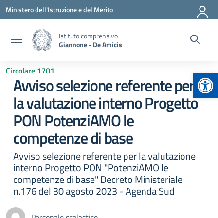
Vai ai contenuti
Vai al menu di navigazione
Vai al footer
Ministero dell'Istruzione e del Merito
Istituto comprensivo
Giannone - De Amicis
Circolare 1701
Apr
Avviso selezione referente per
la valutazione interno Progetto
PON PotenziAMO le
competenze di base
Avviso selezione referente per la valutazione
interno Progetto PON "PotenziAMO le
competenze di base" Decreto Ministeriale
n.176 del 30 agosto 2023 - Agenda Sud
Personale scolastico