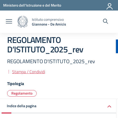
Vai ai contenuti
Vai al menu di navigazione
Vai al footer
Ministero dell'Istruzione e del Merito
Istituto comprensivo
Giannone - De Amicis
REGOLAMENTO
D’ISTITUTO_2025_rev
REGOLAMENTO D'ISTITUTO_2025_rev
Stampa / Condividi
Tipologia
Regolamento
Indice della pagina