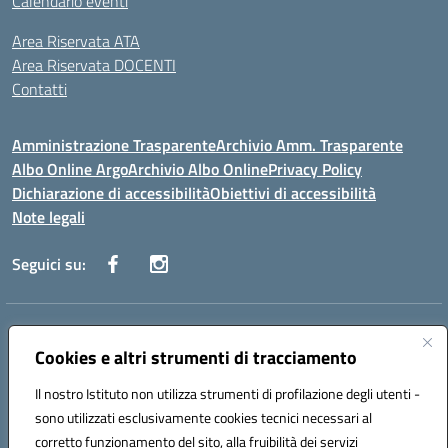
Calendario eventi
Area Riservata ATA
Area Riservata DOCENTI
Contatti
Amministrazione Trasparente
Archivio Amm. Trasparente
Albo Online Argo
Archivio Albo Online
Privacy Policy
Dichiarazione di accessibilità
Obiettivi di accessibilità
Note legali
Seguici su:
Indirizzo:
CORSO GIANNONE, 98 81100 CASERTA CE
Centralino:
Cookies e altri strumenti di tracciamento
0823 742191
Email:
CEIC8BC00Q@istruzione.it
Posta elettronica certificata (PEC):
CEIC8BC00Q@pec.istruzione.it
Il nostro Istituto non utilizza strumenti di profilazione degli utenti -
Codice fiscale: 93117040613
sono utilizzati esclusivamente cookies tecnici necessari al
Codice meccanografico:
CEIC8BC00Q
corretto funzionamento del sito, alla fruibilità dei servizi