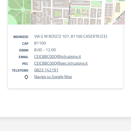
VIA G M BOSCO 107, 81100 CASERTA (CE)
INDIRIZZO
81100
CAP
8.00 - 12.00
ORARI
CEIC8BC00Q@istruzione.it
EMAIL
CEIC8BC00Q@pec.istruzione.it
PEC
0823 742191
TELEFONO
Naviga su Google Map