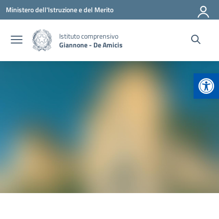
Vai ai contenuti
Vai al menu di navigazione
Vai al footer
Ministero dell'Istruzione e del Merito
Istituto comprensivo
Giannone - De Amicis
Apr