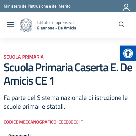
Vai ai contenuti
Vai al menu di navigazione
Vai al footer
Ministero dell'Istruzione e del Merito
Istituto comprensivo
Giannone - De Amicis
Apr
SCUOLA PRIMARIA
Scuola Primaria Caserta E. De
Amicis CE 1
Fa parte del Sistema nazionale di istruzione le
scuole primarie statali.
CODICE MECCANOGRAFICO:
CEEE8BC01T
Argomenti